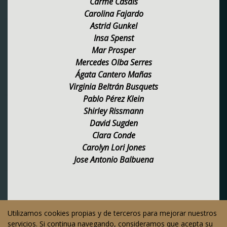
Carme Casals
Carolina Fajardo
Astrid Gunkel
Insa Spenst
Mar Prosper
Mercedes Olba Serres
Ágata Cantero Mañas
Virginia Beltrán Busquets
Pablo Pérez Klein
Shirley Rissmann
David Sugden
Clara Conde
Carolyn Lori Jones
Jose Antonio Balbuena
Utilizamos cookies propias y de terceros para mejorar nuestros
© 2026 Copyright web oficial de la Fundació Montserrat
servicios. Si continua navegando, consideramos que acepta su