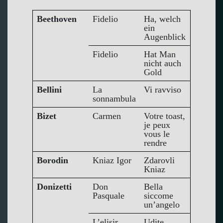
Beethoven
Fidelio
Ha, welch
ein
Augenblick
Fidelio
Hat Man
nicht auch
Gold
Bellini
La
Vi ravviso
sonnambula
Bizet
Carmen
Votre toast,
je peux
vous le
rendre
Borodin
Kniaz Igor
Zdarovli
Kniaz
Donizetti
Don
Bella
Pasquale
siccome
un’angelo
L’elisir
Udite,