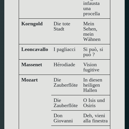
infausta
una
procella
Korngold
Die tote
Mein
Stadt
Sehen,
mein
Wähnen
Leoncavallo
I pagliacci
Si può, si
può ?
Massenet
Hérodiade
Vision
fugitive
Mozart
Die
In diesen
Zauberflöte
heiligen
Hallen
Die
O Isis und
Zauberflöte
Osiris
Don
Deh, vieni
Giovanni
alla finestra