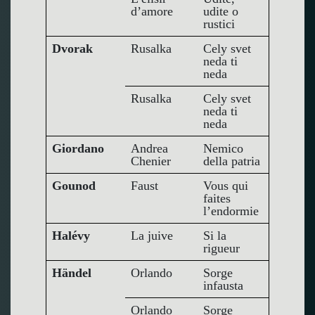
d’amore
udite o
rustici
Dvorak
Rusalka
Cely svet
neda ti
neda
Rusalka
Cely svet
neda ti
neda
Giordano
Andrea
Nemico
Chenier
della patria
Gounod
Faust
Vous qui
faites
l’endormie
Halévy
La juive
Si la
rigueur
Händel
Orlando
Sorge
infausta
Orlando
Sorge