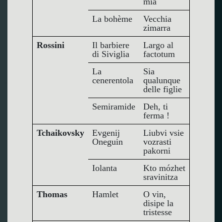
mia
La bohème
Vecchia
zimarra
Rossini
Il barbiere
Largo al
di Siviglia
factotum
La
Sia
cenerentola
qualunque
delle figlie
Semiramide
Deh, ti
ferma !
Tchaikovsky
Evgenij
Liubvi vsie
Oneguin
vozrasti
pakorni
Iolanta
Kto mózhet
sravinitza
Thomas
Hamlet
O vin,
disipe la
tristesse