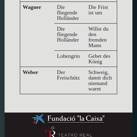
Wagner
Die
Die Frist
fliegende
ist um
Holländer
Die
Willst du
fliegende
den
Holländer
fremden
Mann
Lohengrin
Gebet des
König
Weber
Der
Schweig,
Freischütz
damit dich
niemand
warnt